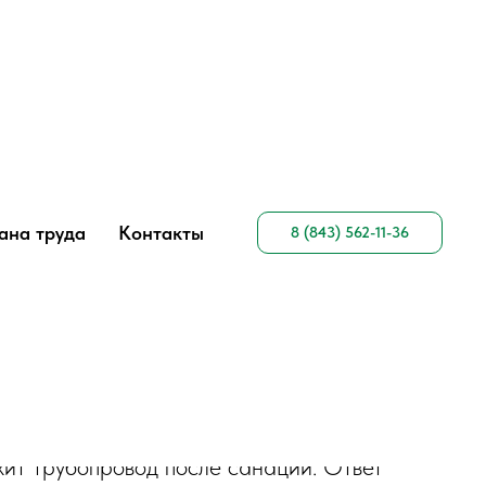
вода чулком?", "acceptedAnswer": { "@type": "Answer", "text":
образует новую прочную трубу внутри старой." } }, { "@type":
восстановить изношенные трубы без демонтажа и вскрытия грунта,
eptedAnswer": { "@type": "Answer", "text": "Экономия до 70%,
после санации
ана труда
Контакты
8 (843) 562-11-36
ит
жит трубопровод после санации. Ответ