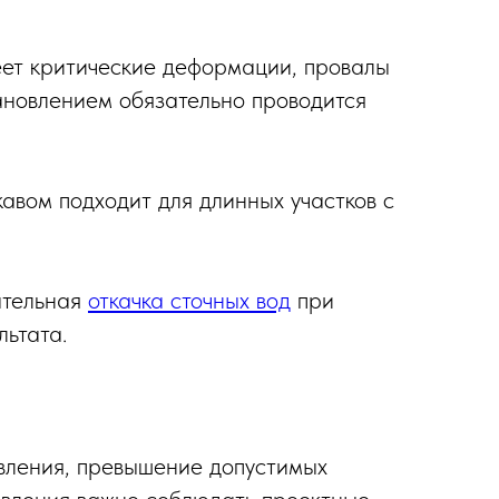
еет критические деформации, провалы
ановлением обязательно проводится
авом подходит для длинных участков с
ательная
откачка сточных вод
при
ьтата.
вления, превышение допустимых
новления важно соблюдать проектные