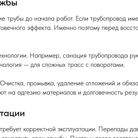
ужбы
е трубы до начала работ. Если трубопровод им
говечного эффекта. Именно поэтому перед восст
хнологии. Например, санация трубопровода рук
нология — для сложных трасс с поворотами.
. Очистка, промывка, удаление отложений и обяз
т на адгезию материалов и долговечность резул
атации
требует корректной эксплуатации. Перепады да
 сократить срок службы. Поэтому после восста