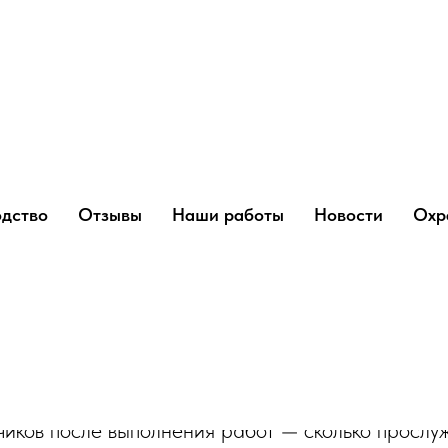
ty": [ { "@type": "Question", "name": "Что такое санация трубопро
мощью гибкого полимерного рукава, который после отверждения 
eptedAnswer": { "@type": "Answer", "text": "Санация позволяет 
name": "Какие преимущества у санации полимерным рукавом?", "acc
етичность и устойчивость к коррозии." } } ] }
ит трубопровод 
дство
Отзывы
Наши работы
Новости
Охр
 от чего это завис
чиков после выполнения работ — сколько прослу