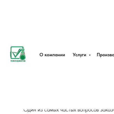
{ "@context": "https://schema.org", "@type": "FAQPage", "mainEnti
"Это бестраншейный способ восстановления трубопроводов с по
"Question", "name": "Зачем нужна санация трубопровода?", "acc
сократив затраты и время работ." } }, { "@type": "Question", "
отсутствие земляных работ, срок службы до 50 лет, высокая герм
Сколько служ
О компании
Услуги
Произво
и
Один из самых частых вопросов заказ